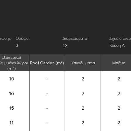
άτωσης
Ορόφοι
Διαμερίσματα
Σχέδιο Ενε
3
Κλάση Α
12
Εξωτερικοί
λυμμένοι Χώροι
Roof Garden (m²)
Υπνοδωμάτια
Μπάνια
(m²)
15
-
2
2
16
-
2
2
15
-
2
2
11
-
2
2