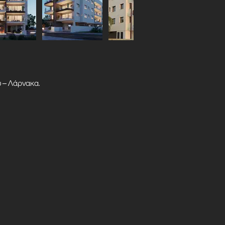
υ – Λάρνακα.