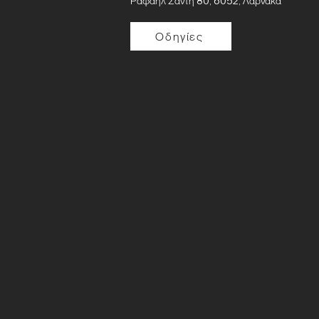
Ραφαήλ Σάντη 80, 6052, Λάρνακα
Οδηγίες