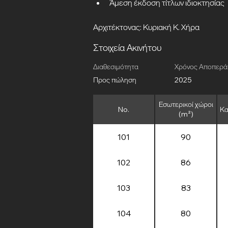
Άμεση έκδοση τίτλων ιδιοκτησίας
Αρχιτέκτονας: Κυριακή Κ. Χήρα
Στοιχεία Ακινήτου
Διαθεσιμότητα
Χρόνος Αποπερ
Προς πώληση
2025
Εσωτερικοί χώροι
No.
Κα
(m²)
101
90
102
86
103
83
104
80